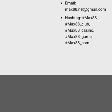
Email:
max88.net@gmail.com
Hashtag:
#Max88,
#Max88_club,
#Max88_casino,
#Max88_game,
#Max88_com