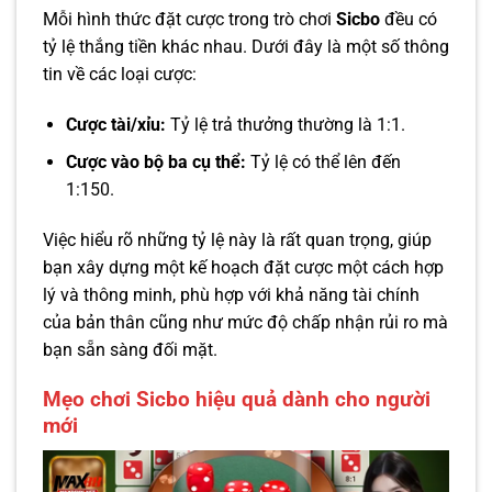
Mỗi hình thức đặt cược trong trò chơi
Sicbo
đều có
tỷ lệ thắng tiền khác nhau. Dưới đây là một số thông
tin về các loại cược:
Cược tài/xỉu:
Tỷ lệ trả thưởng thường là 1:1.
Cược vào bộ ba cụ thể:
Tỷ lệ có thể lên đến
1:150.
Việc hiểu rõ những tỷ lệ này là rất quan trọng, giúp
bạn xây dựng một kế hoạch đặt cược một cách hợp
lý và thông minh, phù hợp với khả năng tài chính
của bản thân cũng như mức độ chấp nhận rủi ro mà
bạn sẵn sàng đối mặt.
Mẹo chơi Sicbo hiệu quả dành cho người
mới