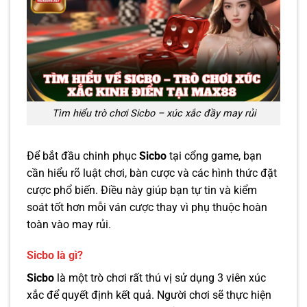
Tìm hiểu trò chơi Sicbo – xúc xắc đầy may rủi
Để bắt đầu chinh phục
Sicbo
tại cổng game, bạn
cần hiểu rõ luật chơi, bàn cược và các hình thức đặt
cược phổ biến. Điều này giúp bạn tự tin và kiểm
soát tốt hơn mỗi ván cược thay vì phụ thuộc hoàn
toàn vào may rủi.
Sicbo là gì?
Sicbo
là một trò chơi rất thú vị sử dụng 3 viên xúc
xắc để quyết định kết quả. Người chơi sẽ thực hiện