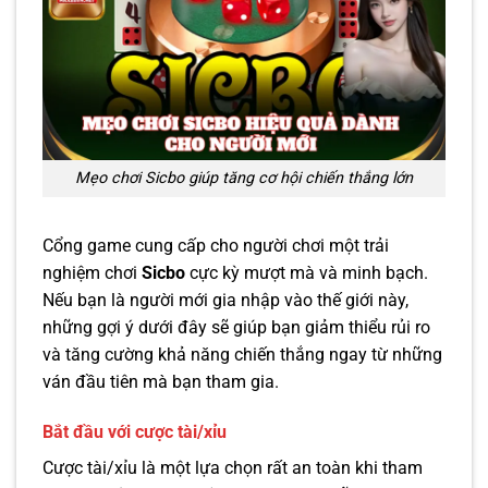
Mẹo chơi Sicbo giúp tăng cơ hội chiến thắng lớn
Cổng game cung cấp cho người chơi một trải
nghiệm chơi
Sicbo
cực kỳ mượt mà và minh bạch.
Nếu bạn là người mới gia nhập vào thế giới này,
những gợi ý dưới đây sẽ giúp bạn giảm thiểu rủi ro
và tăng cường khả năng chiến thắng ngay từ những
ván đầu tiên mà bạn tham gia.
Bắt đầu với cược tài/xỉu
Cược tài/xỉu là một lựa chọn rất an toàn khi tham