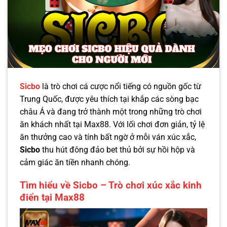
Sicbo
là trò chơi cá cược nổi tiếng có nguồn gốc từ
Trung Quốc, được yêu thích tại khắp các sòng bạc
châu Á và đang trở thành một trong những trò chơi
ăn khách nhất tại Max88. Với lối chơi đơn giản, tỷ lệ
ăn thưởng cao và tính bất ngờ ở mỗi ván xúc xắc,
Sicbo
thu hút đông đảo bet thủ bởi sự hồi hộp và
cảm giác ăn tiền nhanh chóng.
Tìm hiểu về Sicbo – Trò chơi xúc xắc kinh
điển tại Max88