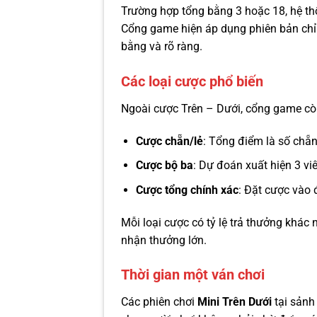
Trường hợp tổng bằng 3 hoặc 18, hệ thố
Cổng game hiện áp dụng phiên bản chỉ 
bằng và rõ ràng.
Các loại cược phổ biến
Ngoài cược Trên – Dưới, cổng game cò
Cược chẵn/lẻ
: Tổng điểm là số chẵn
Cược bộ ba
: Dự đoán xuất hiện 3 vi
Cược tổng chính xác
: Đặt cược vào 
Mỗi loại cược có tỷ lệ trả thưởng khác 
nhận thưởng lớn.
Thời gian một ván chơi
Các phiên chơi
Mini Trên Dưới
tại sảnh