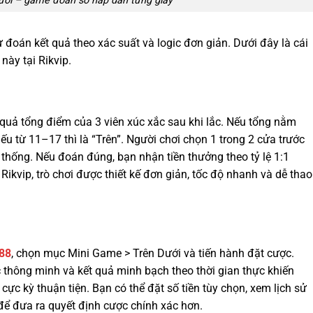
ưới – game đoán số hấp dẫn từng giây
ự đoán kết quả theo xác suất và logic đơn giản. Dưới đây là cái
 này tại Rikvip.
quả tổng điểm của 3 viên xúc xắc sau khi lắc. Nếu tổng nằm
ếu từ 11–17 thì là “Trên”. Người chơi chọn 1 trong 2 cửa trước
 thống. Nếu đoán đúng, bạn nhận tiền thưởng theo tỷ lệ 1:1
ikvip, trò chơi được thiết kế đơn giản, tốc độ nhanh và dễ thao
88
, chọn mục Mini Game > Trên Dưới và tiến hành đặt cược.
c thông minh và kết quả minh bạch theo thời gian thực khiến
 cực kỳ thuận tiện. Bạn có thể đặt số tiền tùy chọn, xem lịch sử
 để đưa ra quyết định cược chính xác hơn.