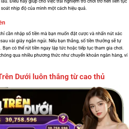
âu. Điều này giúp cho việc trải nghiệm trò chơi trở nên liên tục
m soát nhịp độ của mình một cách hiệu quả.
ền
chỉ cần nhập số tiền mà bạn muốn đặt cược và nhấn nút xác
au vài giây ngắn ngủi. Nếu bạn thắng, số tiền thưởng sẽ tự
Bạn có thể rút tiền ngay lập tức hoặc tiếp tục tham gia chơi.
h chóng qua nhiều phương thức như chuyển khoản ngân hàng, ví
Trên Dưới luôn thắng từ cao thủ