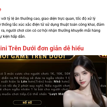
e
i
với tỷ lệ ăn thưởng cao, giao diện trực quan, tốc độ xử lý
ệ thống lắc xúc xắc điện tử sử dụng thuật toán công khai, đảm
i ra, người chơi còn có cơ hội nhận thưởng khuyến mãi hàng
ự kiện hấp dẫn.
ni Trên Dưới đơn giản dễ hiểu