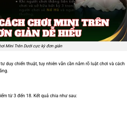
ơi Mini Trên Dưới cực kỳ đơn giản
tư duy chiến thuật, tuy nhiên vẫn cần nắm rõ luật chơi và cách
hắng.
điểm từ 3 đến 18. Kết quả chia như sau: