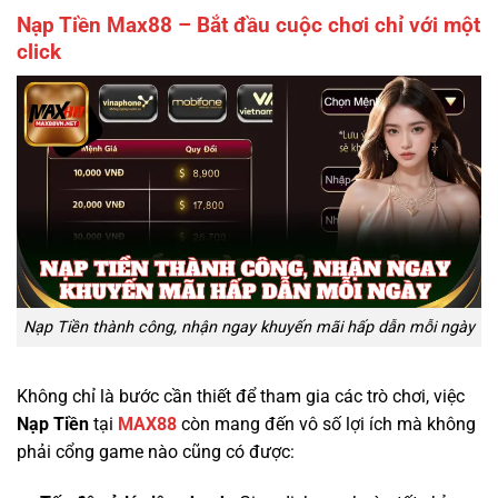
Nạp Tiền Max88 – Bắt đầu cuộc chơi chỉ với một
click
Nạp Tiền thành công, nhận ngay khuyến mãi hấp dẫn mỗi ngày
Không chỉ là bước cần thiết để tham gia các trò chơi, việc
Nạp Tiền
tại
MAX88
còn mang đến vô số lợi ích mà không
phải cổng game nào cũng có được: