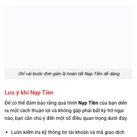
Chỉ vài bước đơn giản là hoàn tất Nạp Tiền dễ dàng
Lưu ý khi Nạp Tiền
Để có thể đảm bảo rằng quá trình
Nạp Tiền
của bạn diễn
ra một cách thuận lợi và không gặp phải bất kỳ trở ngại
nào, bạn cần chú ý đến một số điều quan trọng dưới đây.
Luôn kiểm tra kỹ thông tin tài khoản và mã giao dịch