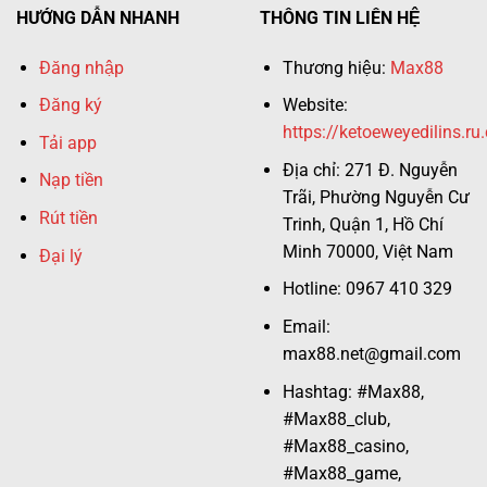
HƯỚNG DẪN NHANH
THÔNG TIN LIÊN HỆ
Đăng nhập
Thương hiệu:
Max88
Đăng ký
Website:
https://ketoeweyedilins.ru
Tải app
Địa chỉ:
271 Đ. Nguyễn
Nạp tiền
Trãi, Phường Nguyễn Cư
Rút tiền
Trinh, Quận 1, Hồ Chí
Minh 70000, Việt Nam
Đại lý
Hotline:
0967 410 329
Email:
max88.net@gmail.com
Hashtag:
#Max88,
#Max88_club,
#Max88_casino,
#Max88_game,