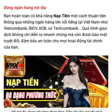
Dùng ngân hàng nội địa
Bạn hoàn toàn có khả năng
Nạp Tiền
một cách thuận tiện
thông qua những ngân hàng lớn nổi tiếng tại Việt Nam như
Vietcombank, BIDV, ACB, và Techcombank… Quá trình giao
dịch không chỉ diễn ra nhanh chóng mà còn được bảo mật
tuyệt đối, đảm bảo an toàn cho mọi hoạt động tài chính
của bạn.