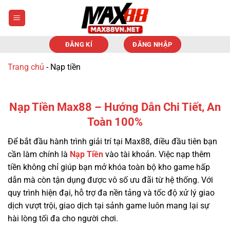
Skip
to
content
ĐĂNG KÍ
ĐĂNG NHẬP
Trang chủ
-
Nạp tiền
Nạp Tiền Max88 – Hướng Dẫn Chi Tiết, An
Toàn 100%
Để bắt đầu hành trình giải trí tại Max88, điều đầu tiên bạn
cần làm chính là
Nạp Tiền
vào tài khoản. Việc nạp thêm
tiền không chỉ giúp bạn mở khóa toàn bộ kho game hấp
dẫn mà còn tận dụng được vô số ưu đãi từ hệ thống. Với
quy trình hiện đại, hỗ trợ đa nền tảng và tốc độ xử lý giao
dịch vượt trội, giao dịch tại sảnh game luôn mang lại sự
hài lòng tối đa cho người chơi.