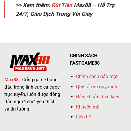
>> Xem thêm:
Rút Tiền
Max88 – Hỗ Trợ
24/7, Giao Dịch Trong Vài Giây
CHÍNH SÁCH
FASTGAME88
Chính sách bảo mật
Max88
- Cổng game hàng
Quy tắc và quy định
đầu trong lĩnh vực cá cược
trực tuyến, luôn được đông
Điều khoản điều kiện
đảo người chơi yêu thích
Khuyến mãi
và tin tưởng.
Liên hệ